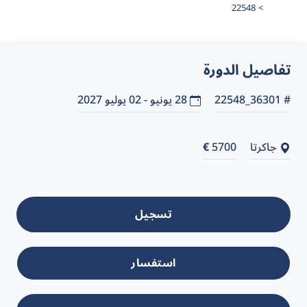
22548
تفاصيل الدورة
# 36301_22548
28 يونيو - 02 يوليو 2027
جاكرتا
5700
€
تسجيل
استفسار