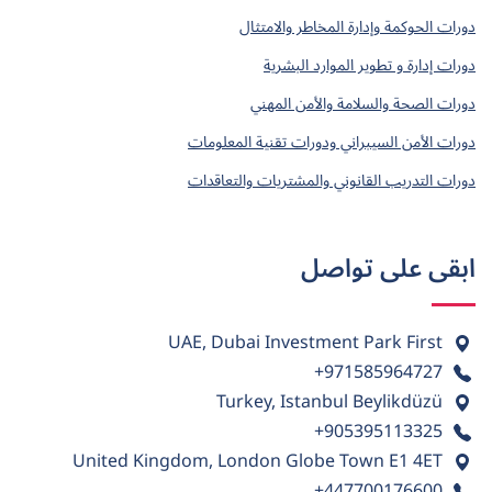
دورات الحوكمة وإدارة المخاطر والامتثال
دورات إدارة و تطوير الموارد البشرية
دورات الصحة والسلامة والأمن المهني
دورات الأمن السيبراني ودورات تقنية المعلومات
دورات التدريب القانوني والمشتريات والتعاقدات
ابقى على تواصل
UAE, Dubai Investment Park First
+971585964727
Turkey, Istanbul Beylikdüzü
+905395113325
United Kingdom, London Globe Town E1 4ET
+447700176600