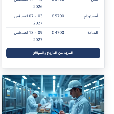
2026
أمستردام
5700 €
03 - 07 اغسطس
2027
المنامة
4700 €
09 - 13 اغسطس
2027
المزيد من التاريخ والمواقع