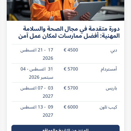
دورة متقدمة في مجال الصحة والسلامة
المهنية: أفضل ممارسات لمكان عمل آمن
دبي
4500 €
17 - 21 اغسطس
2026
أمستردام
5700 €
31 اغسطس - 04
سبتمبر 2026
باريس
5700 €
03 - 07 اغسطس
2027
كيب تاون
6000 €
09 - 13 اغسطس
2027
المزيد من التاريخ والمواقع