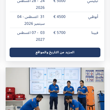
تبليسي
5000 €
24 - 28 اغسطس
2026
أبوظبي
4500 €
31 اغسطس - 04
سبتمبر 2026
فيينا
5700 €
03 - 07 اغسطس
2027
المزيد من التاريخ والمواقع