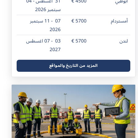
أبوظبي
4500 €
31 اغسطس - 04
سبتمبر 2026
أمستردام
5700 €
07 - 11 سبتمبر
2026
لندن
5700 €
03 - 07 اغسطس
2027
المزيد من التاريخ والمواقع