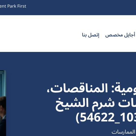
nt Park First
 أجايل مخصص
إتصل بنا
مية: المناقصات،
سات شرم الشيخ
 الممارسات