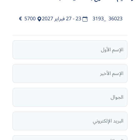
36023_3193
23 - 27 فبراير 2027
5700
€