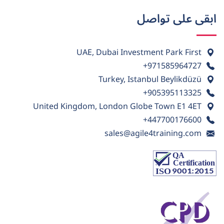
ابقى على تواصل
UAE, Dubai Investment Park First
+971585964727
Turkey, Istanbul Beylikdüzü
+905395113325
United Kingdom, London Globe Town E1 4ET
+447700176600
sales@agile4training.com