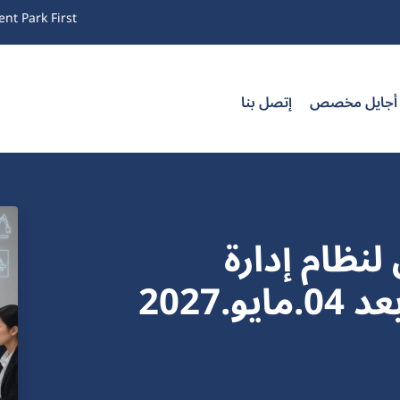
nt Park First
 أجايل مخصص
إتصل بنا
لنظام إدارة
الأصول ISO 55001 عن بعد 04.مايو.2027