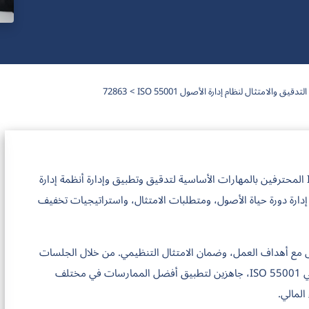
تدقيق والامتثال لنظام إدارة الأصول ISO 55001
72863
تزود دورة التدقيق والامتثال المعتمدة لنظام إدارة الأصول ISO 55001 المحترفين بالمهارات الأساسية لتدقيق وتطبيق وإدارة أنظمة إدارة
ذه الدورة على التدريب على معيار ISO 55001 وتغطي إدارة دورة حياة الأصول، ومتطلبات الامتثال، واستراتيجيات تخفيف
ول مع أهداف العمل، وضمان الامتثال التنظيمي. من خلال الجلسات
التفاعلية والتمارين العملية، سيصبح الحاضرون محترفين معتمدين في ISO 55001، جاهزين لتطبيق أفضل الممارسات في مختلف
المالي.