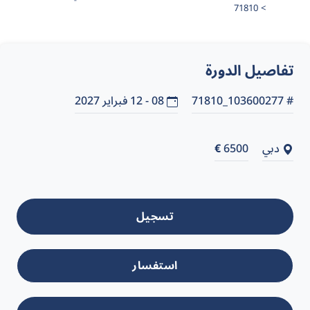
71810
تفاصيل الدورة
# 103600277_71810
08 - 12 فبراير 2027
دبي
6500
€
تسجيل
استفسار