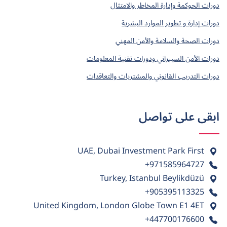
دورات الحوكمة وإدارة المخاطر والامتثال
دورات إدارة و تطوير الموارد البشرية
دورات الصحة والسلامة والأمن المهني
دورات الأمن السيبراني ودورات تقنية المعلومات
دورات التدريب القانوني والمشتريات والتعاقدات
ابقى على تواصل
UAE, Dubai Investment Park First
+971585964727
Turkey, Istanbul Beylikdüzü
+905395113325
United Kingdom, London Globe Town E1 4ET
+447700176600