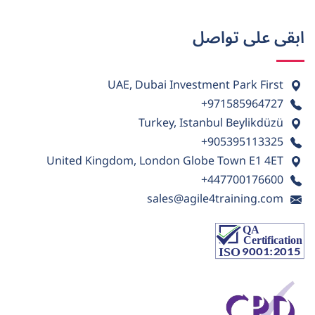
ابقى على تواصل
UAE, Dubai Investment Park First
+971585964727
Turkey, Istanbul Beylikdüzü
+905395113325
United Kingdom, London Globe Town E1 4ET
+447700176600
sales@agile4training.com