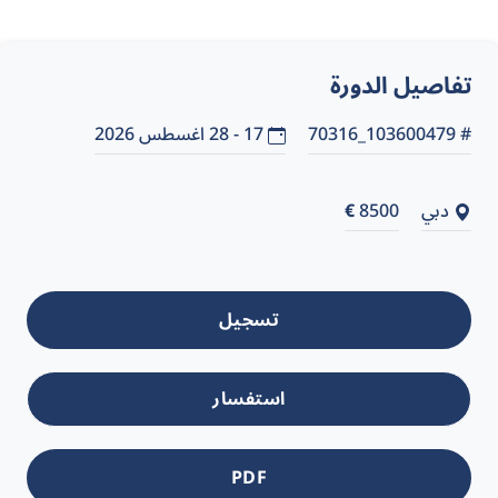
تفاصيل الدورة
# 103600479_70316
17 - 28 اغسطس 2026
دبي
8500
€
تسجيل
استفسار
PDF