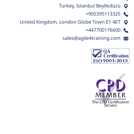
Turkey, Istanbul Beylikdüzü
+905395113325
United Kingdom, London Globe Town E1 4ET
+447700176600
sales@agile4training.com