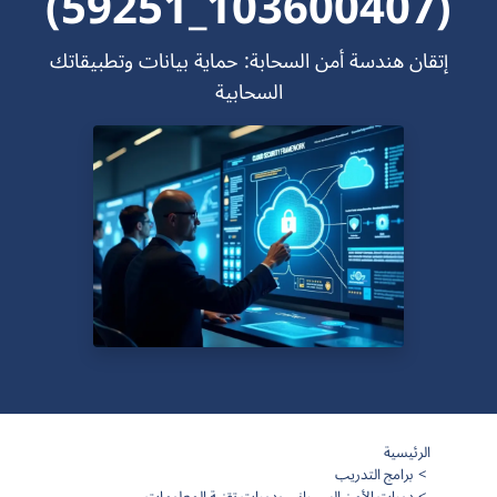
(103600407_59251)
إتقان هندسة أمن السحابة: حماية بيانات وتطبيقاتك
السحابية
الرئيسية
برامج التدريب