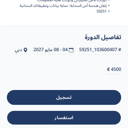
دورات الأمن السيبراني ودورات تقنية المعلومات
إتقان هندسة أمن السحابة: حماية بيانات وتطبيقاتك السحابية
59251
تفاصيل الدورة
# 103600407_59251
04 - 08 مايو 2027
دبي
€
4500
تسجيل
استفسار