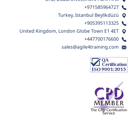
+971585964727
Turkey, Istanbul Beylikdüzü
+905395113325
United Kingdom, London Globe Town E1 4ET
+447700176600
sales@agile4training.com