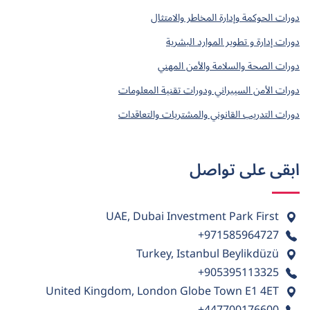
دورات الحوكمة وإدارة المخاطر والامتثال
دورات إدارة و تطوير الموارد البشرية
دورات الصحة والسلامة والأمن المهني
دورات الأمن السيبراني ودورات تقنية المعلومات
دورات التدريب القانوني والمشتريات والتعاقدات
ابقى على تواصل
UAE, Dubai Investment Park First
+971585964727
Turkey, Istanbul Beylikdüzü
+905395113325
United Kingdom, London Globe Town E1 4ET