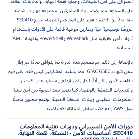
المتوازن على أمن الشبكات، وحماية نقطة النهاية، والدفاعات القائمة
على السحابة، مما يضمن بناء المشاركين لمجموعة مهارات شاملة
حقًا. بدلاً من الاعتماد فقط على المفاهيم النظرية، تدمج SEC410
عروضًا توضيحية حية وتمارين موجهة قائمة على الأدوات باستخدام
أدوات أمن حقيقية مثل Wireshark وPowerShell وتكوينات IAM
السحابية.
بالإضافة إلى ذلك، تم تصميم هذه الدورة بما يتوافق تمامًا مع إطار
عمل شهادة GIAC GSEC، مما يساعد المشاركين ليس فقط على فهم
مفاهيم الأمن ولكن أيضًا على تطبيقها في سيناريوهات الاختبار
والتحديات المتعلقة بالوظيفة. كما تتميز بسد الفجوة بين أمن تقنية
المعلومات التقليدي وبيئات السحابة الحديثة، وتقدم محتوى محدثًا
حول AWS وAzure ومخاطر المحاكاة الافتراضية.
دورات الأمن السيبراني ودورات تقنية المعلومات
SEC410: أساسيات الأمن - الشبكة، نقطة النهاية،