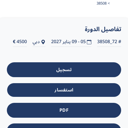
38508
تفاصيل الدورة
# 72_38508
05 - 09 يناير 2027
دبي
4500
€
تسجيل
استفسار
PDF