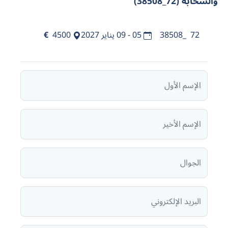
والسحابة (72_38508)
72_38508
05 - 09 يناير 2027
4500
€