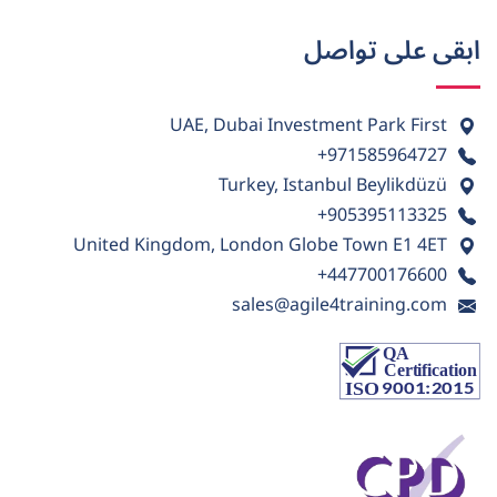
ابقى على تواصل
UAE, Dubai Investment Park First
+971585964727
Turkey, Istanbul Beylikdüzü
+905395113325
United Kingdom, London Globe Town E1 4ET
+447700176600
sales@agile4training.com