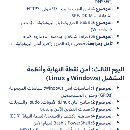
وDNSSEC
الموضوع 4:
أمن الويب والبريد الإلكتروني: HTTPS،
الشهادات، SPF، DKIM
الموضوع 5:
التقاط الحزم وتحليل البروتوكولات (مختبر
Wireshark)
الموضوع 6:
تجزئة الشبكة والهندسة المعمارية الآمنة
تأمل ومراجعة:
فحص حركة المرور وتعزيز أمان البروتوكولات
اليوم الثالث: أمن نقطة النهاية وأنظمة
التشغيل (Windows و Linux)
الموضوع 1:
أساسيات أمان Windows: سياسات المجموعة
(GPOs) وحقوق المستخدمين
الموضوع 2:
مبادئ أمان Linux: الأذونات، sudo، والسجلات
الموضوع 3:
تقنيات التكوين الآمن والتعزيز
الموضوع 4:
مفاهيم الكشف والاستجابة لنقطة النهاية (EDR)
الموضوع 5:
PowerShell و Bash لمهام الأمن