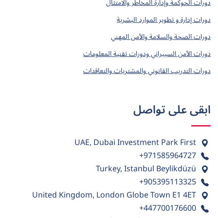
دورات الحوكمة وإدارة المخاطر والامتثال
دورات إدارة و تطوير الموارد البشرية
دورات الصحة والسلامة والأمن المهني
دورات الأمن السيبراني ودورات تقنية المعلومات
دورات التدريب القانوني والمشتريات والتعاقدات
ابقى على تواصل
UAE, Dubai Investment Park First
+971585964727
Turkey, Istanbul Beylikdüzü
+905395113325
United Kingdom, London Globe Town E1 4ET
+447700176600