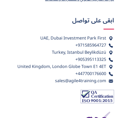
ابقى على تواصل
UAE, Dubai Investment Park First
+971585964727
Turkey, Istanbul Beylikdüzü
+905395113325
United Kingdom, London Globe Town E1 4ET
+447700176600
sales@agile4training.com