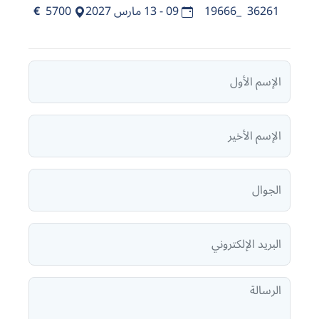
36261_19666
09 - 13 مارس 2027
5700
€