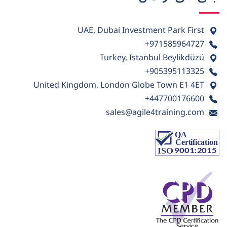
UAE, Dubai Investment Park First
+971585964727
Turkey, Istanbul Beylikdüzü
+905395113325
United Kingdom, London Globe Town E1 4ET
+447700176600
sales@agile4training.com