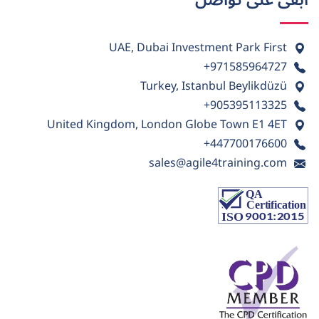
UAE, Dubai Investment Park First
+971585964727
Turkey, Istanbul Beylikdüzü
+905395113325
United Kingdom, London Globe Town E1 4ET
+447700176600
sales@agile4training.com