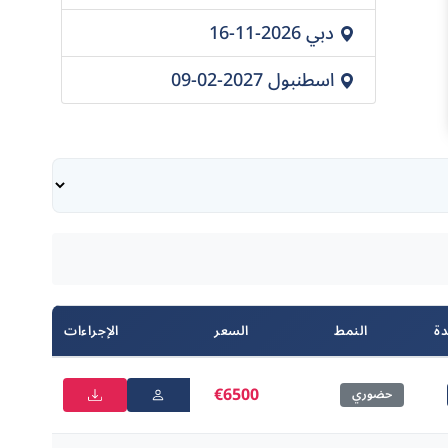
دبي
2026-11-16
اسطنبول
2027-02-09
دة
النمط
السعر
الإجراءات
€6500
حضوري