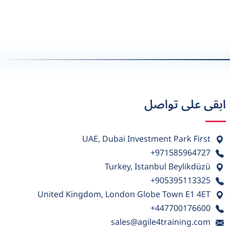
ابقى على تواصل
UAE, Dubai Investment Park First
+971585964727
Turkey, Istanbul Beylikdüzü
+905395113325
United Kingdom, London Globe Town E1 4ET
+447700176600
sales@agile4training.com