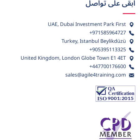
ابقى على تواصل
UAE, Dubai Investment Park First
+971585964727
Turkey, Istanbul Beylikdüzü
+905395113325
United Kingdom, London Globe Town E1 4ET
+447700176600
sales@agile4training.com