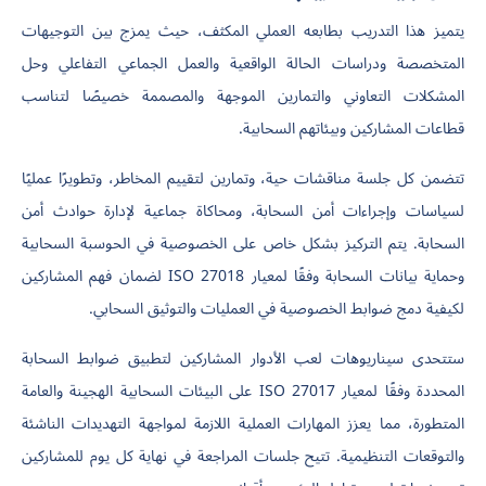
يتميز هذا التدريب بطابعه العملي المكثف، حيث يمزج بين التوجيهات
المتخصصة ودراسات الحالة الواقعية والعمل الجماعي التفاعلي وحل
المشكلات التعاوني والتمارين الموجهة والمصممة خصيصًا لتناسب
قطاعات المشاركين وبيئاتهم السحابية.
تتضمن كل جلسة مناقشات حية، وتمارين لتقييم المخاطر، وتطويرًا عمليًا
لسياسات وإجراءات أمن السحابة، ومحاكاة جماعية لإدارة حوادث أمن
السحابة. يتم التركيز بشكل خاص على الخصوصية في الحوسبة السحابية
وحماية بيانات السحابة وفقًا لمعيار ISO 27018 لضمان فهم المشاركين
لكيفية دمج ضوابط الخصوصية في العمليات والتوثيق السحابي.
ستتحدى سيناريوهات لعب الأدوار المشاركين لتطبيق ضوابط السحابة
المحددة وفقًا لمعيار ISO 27017 على البيئات السحابية الهجينة والعامة
المتطورة، مما يعزز المهارات العملية اللازمة لمواجهة التهديدات الناشئة
والتوقعات التنظيمية. تتيح جلسات المراجعة في نهاية كل يوم للمشاركين