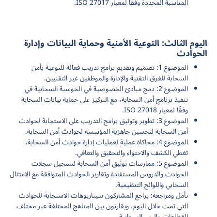
المناسبة المحددة وفقًا لمعيار ISO 27017.
اليوم الثالث: التوعية الأمنية وحماية البيانات وإدارة
الحوادث
الموضوع 1: تصميم وتقديم برامج تدريب فعالة للتوعية بأمن
السحابة للفرق التقنية والإدارة والموظفين غير التقنيين.
الموضوع 2: دمج مبادئ الخصوصية في الحوسبة السحابية في
تنفيذ برنامج أمن السحابة، مع التركيز على حماية بيانات السحابة
وفقًا لمعيار ISO 27018.
الموضوع 3: تطوير وتوثيق برامج التدريب على الاستجابة لحوادث
أمن السحابة لتحسين جاهزية المؤسسة لحوادث أمن السحابة.
الموضوع 4: محاكاة عملية لعمليات إدارة حوادث أمن السحابة،
تغطي الكشف والاحتواء والتحقيق والتعافي.
الموضوع 5: ممارسات توثيق أمن السحابة لتسجيل سجلات
الحوادث والدروس المستفادة وتقارير الحوادث المتوافقة مع الامتثال
السحابي واللوائح التنظيمية.
تأمل ومراجعة: يراجع المشاركون سيناريوهات الاستجابة للحوادث
التي تمت خلال اليوم، ويقارنون بين المناهج المختلفة عبر مختلف
القطاعات والبنى السحابية.