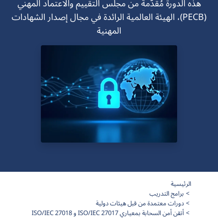
هذه الدورة مُقدّمة من مجلس التقييم والاعتماد المهني
(PECB)، الهيئة العالمية الرائدة في مجال إصدار الشهادات
المهنية
الرئيسية
برامج التدريب
دورات معتمدة من قبل هيئات دولية
أتقن أمن السحابة بمعياري ISO/IEC 27017 و ISO/IEC 27018