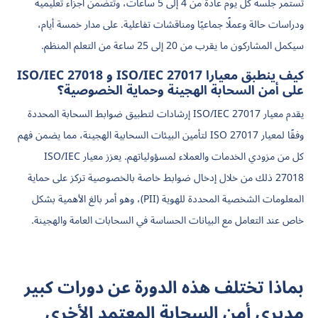
تستمر جلسة كل يوم عادةً من 4 إلى 5 ساعات، وتتضمن أجزاء تعليمية
ودراسات حالة وعملًا جماعيًا ومناقشات تفاعلية. على مدار خمسة أيام،
سيكمل المشاركون ما يقرب من 20 إلى 25 ساعة من التعلم المنظم.
كيف ينطبق معيارا ISO/IEC 27017 و ISO/IEC 27018
على أمن السحابة الهجينة وحماية الخصوصية؟
يقدم معيار ISO/IEC 27017 إرشادات لتطبيق ضوابط السحابة المحددة
وفقًا لمعيار ISO 27017 لتأمين البيئات السحابية الهجينة، مما يضمن فهم
كل من مزودي الخدمات والعملاء لمسؤولياتهم. يعزز معيار ISO/IEC
27018 ذلك من خلال إدخال ضوابط خاصة بالخصوصية تركز على حماية
المعلومات الشخصية المحددة للهوية (PII)، وهو أمر بالغ الأهمية بشكل
خاص عند التعامل مع البيانات الحساسة في السحابات العامة والهجينة.
بماذا تختلف هذه الدورة عن دورات كبير
مديري أمن السحابة المعتمد الأخرى