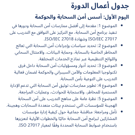
جدول أعمال الدورة
اليوم الأول: أسس أمن السحابة والحوكمة
الموضوع 1: مقدمة إلى أفضل ممارسات أمن السحابة ودورها في
تنفيذ برنامج أمن السحابة، مع التركيز على التوافق مع التدريب على
ISO/IEC 27017 وشهادة ISO/IEC 27018.
الموضوع 2: تحديد سياسات وإجراءات أمن السحابة التي تعالج
المخاطر الخاصة بالسحابة، وحماية البيانات، والامتثال السحابي
واللوائح التنظيمية عبر نماذج الخدمات المختلفة.
الموضوع 3: تحديد أدوار ومسؤوليات أمن السحابة داخل فرق
تكنولوجيا المعلومات والأمن السيبراني والحوكمة لضمان فعالية
التدريب على التوعية بأمن السحابة.
الموضوع 4: تطوير ممارسات توثيق أمن السحابة التي تدعم الإدارة
المستمرة للمخاطر، والاستجابة للحوادث، وعمليات المراجعة.
الموضوع 5: نظرة عامة على مناهج التدريب على أمن السحابة
الهجينة للمؤسسات التي تستخدم بيئات متعددة السحابات وهجينة.
تأمل ومراجعة: مناقشة جماعية حول كيفية إدارة مؤسسات
المشاركين لبرامج أمن السحابة حاليًا والخطوات الأولية لتعزيزها
باستخدام ضوابط السحابة المحددة وفقًا لمعيار ISO 27017.